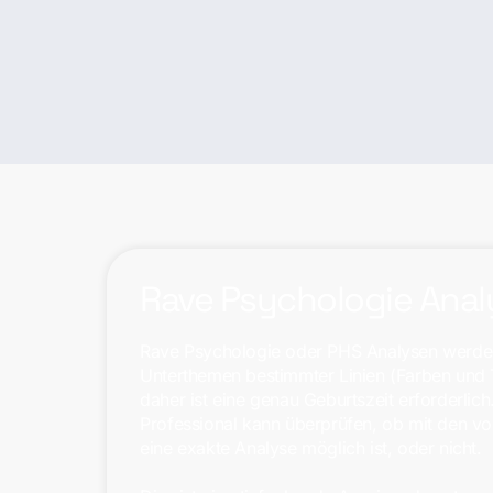
Rave Psychologie Ana
Rave Psychologie oder PHS Analysen werde
Unterthemen bestimmter Linien (Farben und T
daher ist eine genau Geburtszeit erforderlich
Professional kann überprüfen, ob mit den v
eine exakte Analyse möglich ist, oder nicht.