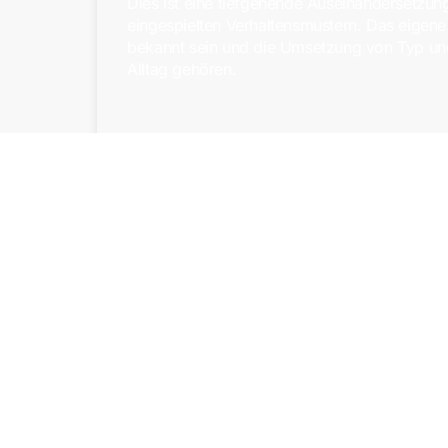
Dies ist eine tiefgehende Auseinandersetzung
eingespielten Verhaltensmustern. Das eigene
bekannt sein und die Umsetzung von Typ un
Alltag gehören.
Rave Psychologie An