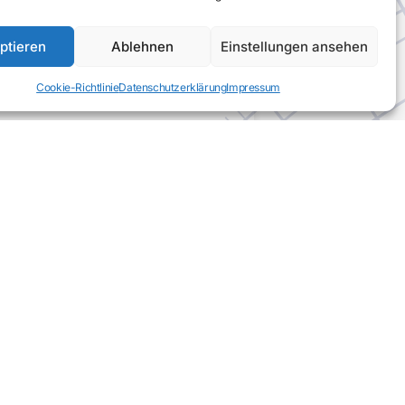
f die Schliche zu kommen, und
 um über ihn hinaus zu gehen, ist
ptieren
Ablehnen
Einstellungen ansehen
chen Geschenke dieser Analysen.
Cookie-Richtlinie
Datenschutzerklärung
Impressum
1