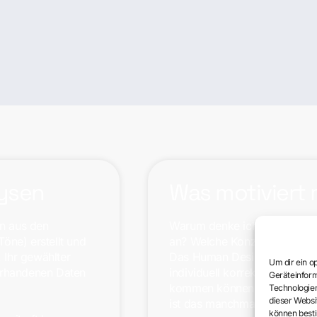
lysen
Was motiviert
n aus den
Warum denke ich, wie ich de
öne) erstellt und
an? Welche Konzepte beeinf
. Ihr gewählter
Das Human Design System zei
Um dir ein o
orhandenen Daten
individuell korrekte Entsch
Geräteinform
kommen können. Aber in unser
Technologien
dieser Websi
ist das manchmal ein schwie
können best