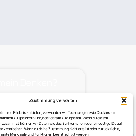
 mein Denken?
nke? Was treibt meinen Verstand
Zustimmung verwalten
lussen meine Entscheidungen?
gt auf allen Ebenen, dass
ptimales Erlebnis zu bieten, verwenden wir Technologien wie Cookies, um
eidungen NUR aus dem Körper
ationen zu speichern und/oder darauf zuzugreifen. Wenn du diesen
er intellektuell dominierten Welt
 zustimmst, können wir Daten wie das Surfverhalten oder eindeutige IDs auf
te verarbeiten. Wenn du deine Zustimmung nicht erteilst oder zurückziehst,
riger Weg.
immte Merkmale und Funktionen beeinträchtigt werden.