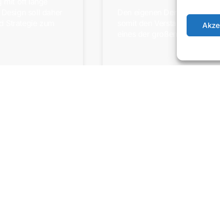
 mit oft lange
 Design soll daher
Den eigenen Denkmustern au
d Strategie zum
somit den Verstand zu nutzen
Akze
eines der großen und magis
alyse buchen