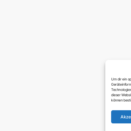
Um dir ein o
Geräteinform
Technologien
dieser Websi
können best
Akze