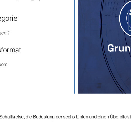
egorie
iCalendar
Office 3
gen 1
format
Zoom
haltkreise, die Bedeutung der sechs Linien und einen Überblick üb