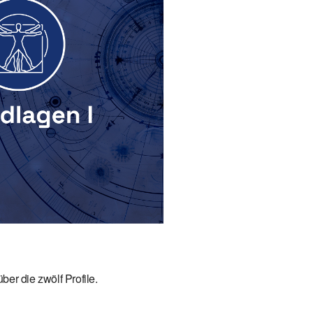
65
Outlook Live
er die zwölf Profile.