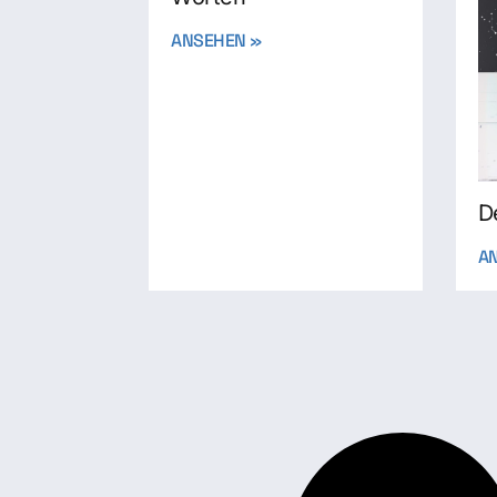
ANSEHEN »
D
A