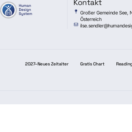
Kontakt
Großer Gemeinde See, 
Österreich
ilse.sendler@humandesi
2027–Neues Zeitalter
Gratis Chart
Readin
Newsletter
Datenschutzerklä