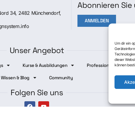
Abonnieren Sie 
Nord 34, 2482 Münchendorf,
ANMELDEN
gnsystem.info
Um dir ein o
Unser Angebot
Geräteinform
Technologien
dieser Websi
gs
Kurse & Ausbildungen
Professionals
können best
Wissen & Blog
Community
Akze
Folgen Sie uns
rung
Impressum
Allgemeine Geschäftsbedingungen