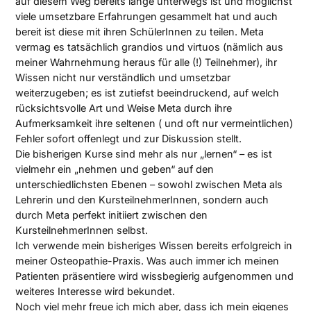
auf diesem Weg bereits lange unterwegs ist und möglichst
viele umsetzbare Erfahrungen gesammelt hat und auch
bereit ist diese mit ihren SchülerInnen zu teilen. Meta
vermag es tatsächlich grandios und virtuos (nämlich aus
meiner Wahrnehmung heraus für alle (!) Teilnehmer), ihr
Wissen nicht nur verständlich und umsetzbar
weiterzugeben; es ist zutiefst beeindruckend, auf welch
rücksichtsvolle Art und Weise Meta durch ihre
Aufmerksamkeit ihre seltenen ( und oft nur vermeintlichen)
Fehler sofort offenlegt und zur Diskussion stellt.
Die bisherigen Kurse sind mehr als nur „lernen“ – es ist
vielmehr ein „nehmen und geben“ auf den
unterschiedlichsten Ebenen – sowohl zwischen Meta als
Lehrerin und den KursteilnehmerInnen, sondern auch
durch Meta perfekt initiiert zwischen den
KursteilnehmerInnen selbst.
Ich verwende mein bisheriges Wissen bereits erfolgreich in
meiner Osteopathie-Praxis. Was auch immer ich meinen
Patienten präsentiere wird wissbegierig aufgenommen und
weiteres Interesse wird bekundet.
Noch viel mehr freue ich mich aber, dass ich mein eigenes