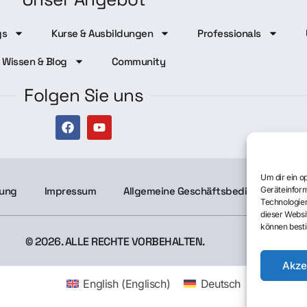
gs
Kurse & Ausbildungen
Professionals
Wissen & Blog
Community
Folgen Sie uns
Um dir ein o
Geräteinform
rung
Impressum
Allgemeine Geschäftsbedingungen
Technologien
dieser Websi
können best
© 2026. ALLE RECHTE VORBEHALTEN.
Akze
English
(
Englisch
)
Deutsch