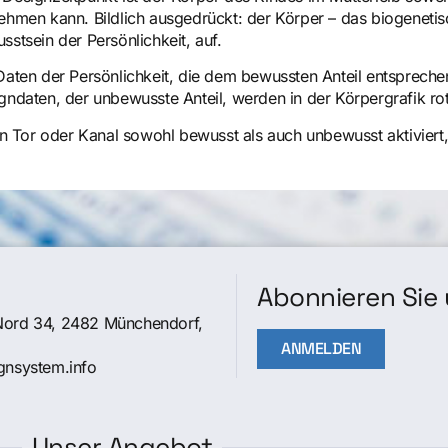
ehmen kann. Bildlich ausgedrückt: der Körper – das biogeneti
sstsein der Persönlichkeit, auf.
Daten der Persönlichkeit, die dem bewussten Anteil entsprech
gndaten, der unbewusste Anteil, werden in der Körpergrafik ro
ein Tor oder Kanal sowohl bewusst als auch unbewusst aktiviert, 
Abonnieren Sie 
Nord 34, 2482 Münchendorf,
ANMELDEN
gnsystem.info
Unser Angebot