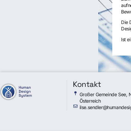
aufn
Bewu
Die 
Desi
Ist 
Kontakt
Großer Gemeinde See, 
Österreich
ilse.sendler@humandesi