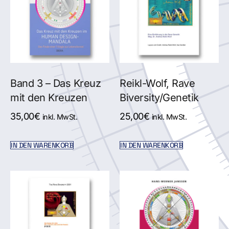
Band 3 – Das Kreuz
Reikl-Wolf, Rave
mit den Kreuzen
Biversity/Genetik
35,00
€
25,00
€
inkl. MwSt.
inkl. MwSt.
IN DEN WARENKORB
IN DEN WARENKORB