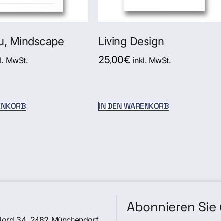
u, Mindscape
Living Design
25,00
€
l. MwSt.
inkl. MwSt.
ENKORB
IN DEN WARENKORB
Abonnieren Sie 
Nord 34, 2482 Münchendorf,