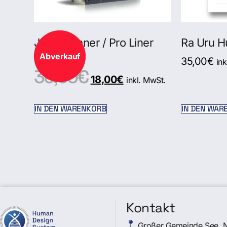
Jahresplaner / Pro Liner
Ra Uru H
2026
Abverkauf
35,00
€
ink
36,00
€
18,00
€
inkl. MwSt.
IN DEN WARENKORB
IN DEN WAR
Kontakt
Großer Gemeinde See, 